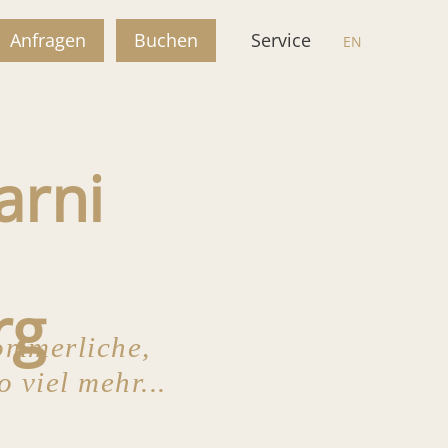
Anfragen
Buchen
Service
EN
arni
rg
ommerliche,
viel mehr...