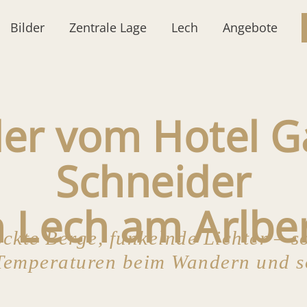
Bilder
Zentrale Lage
Lech
Angebote
der vom Hotel G
Schneider
n Lech am Arlbe
ckte Berge, funkelnde Lichter – s
emperaturen beim Wandern und so 