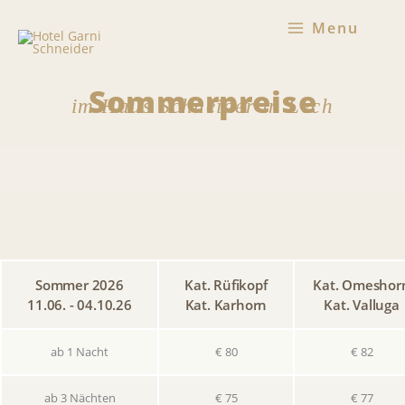
Zum
Menu
Inhalt
springen
Sommerpreise
im Haus Schneider in Lech
Sommer 2026
Kat. Rüfi­kopf
Kat. Omes­hor
11.06. - 04.10.26
Kat. Karhorn
Kat. Valluga
ab 1 Nacht
€ 80
€ 82
ab 3 Nächten
€ 75
€ 77